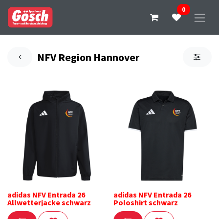
0
NFV Region Hannover
adidas NFV Entrada 26
adidas NFV Entrada 26
Allwetterjacke schwarz
Poloshirt schwarz