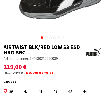
AIRTWIST BLK/RED LOW S3 ESD
HRO SRC
Artikelnummer:
644630210000039
119,00
€
Inklusive MwSt.,
zzgl. Versandkosten
GRÖSSE
39
40
41
42
43
44