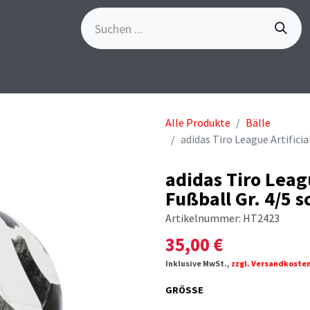
S
GÖSCH-EVENTS
SPORTBEKLEIDUNG
MARKE
Alle Produkte
Bälle
adidas Tiro League Artifici
adidas Tiro Leag
Fußball Gr. 4/5 
Artikelnummer:
HT2423
35,00
€
Inklusive MwSt.,
zzgl. Versandkoste
GRÖSSE