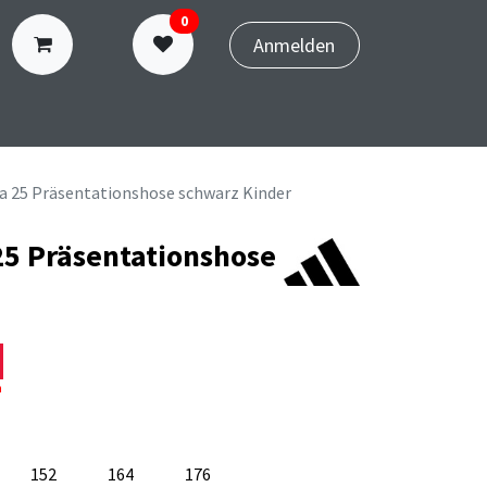
0
Anmelden
N
TERMINBUCHUNG
ra 25 Präsentationshose schwarz Kinder
25 Präsentationshose
n
152
164
176