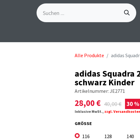
S
GÖSCH-EVENTS
SPORTBEKLEIDUNG
MARKE
Alle Produkte
adidas Squad
adidas Squadra 
schwarz Kinder
Artikelnummer:
JE2771
28,00
€
40,00
€
30 %
Inklusive MwSt.,
zzgl. Versandkoste
GRÖSSE
116
128
140