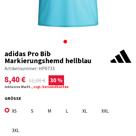
adidas Pro Bib
Markierungshemd hellblau
Artikelnummer:
HP0733
8,40
€
12,00
€
30 %
Inklusive MwSt.,
zzgl. Versandkosten
GRÖSSE
XS
S
M
L
XL
XXL
3XL