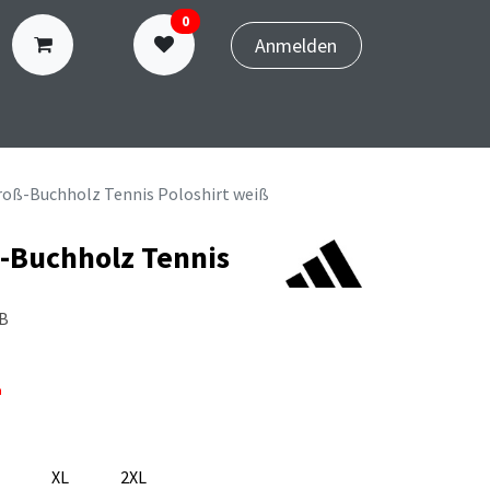
0
Anmelden
N
TERMINBUCHUNG
roß-Buchholz Tennis Poloshirt weiß
-Buchholz Tennis
B
n
XL
2XL