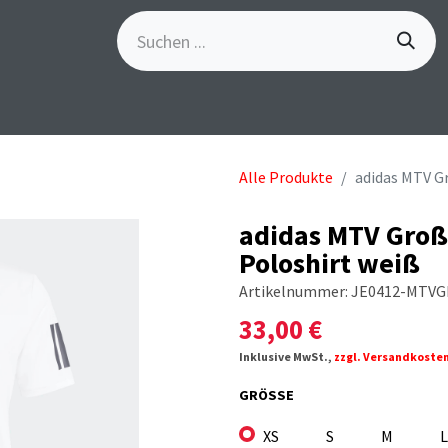
S
GÖSCH-EVENTS
SPORTBEKLEIDUNG
MARKE
Alle Produkte
adidas MTV G
adidas MTV Groß
Poloshirt weiß
Artikelnummer:
JE0412-MTVG
33,00
€
Inklusive MwSt.,
zzgl. Versandkoste
GRÖSSE
XS
S
M
L