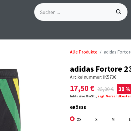
S
GÖSCH-EVENTS
SPORTBEKLEIDUNG
MARKE
Alle Produkte
adidas Fortor
adidas Fortore 2
Artikelnummer:
IK5736
17,50
€
25,00
€
30 %
Inklusive MwSt.,
zzgl. Versandkoste
GRÖSSE
XS
S
M
L