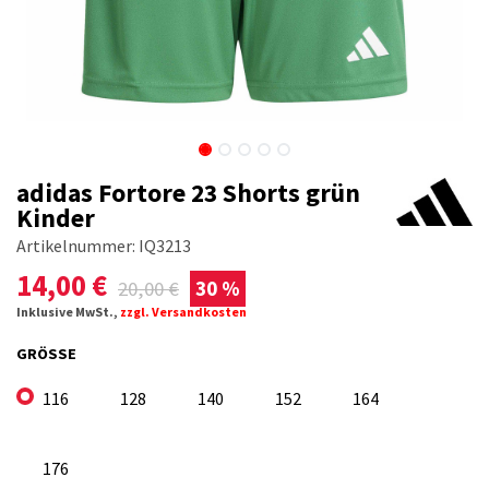
adidas Fortore 23 Shorts grün
Kinder
Artikelnummer:
IQ3213
14,00
€
20,00
€
30 %
Inklusive MwSt.,
zzgl. Versandkosten
GRÖSSE
116
128
140
152
164
176