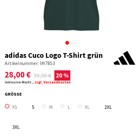
adidas Cuco Logo T-Shirt grün
Artikelnummer:
IM7853
28,00
€
35,00
€
20 %
Inklusive MwSt.,
zzgl. Versandkosten
GRÖSSE
XS
S
M
L
XL
2XL
3XL