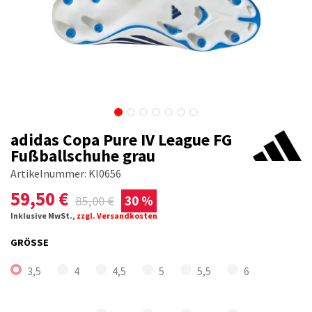
adidas Copa Pure IV League FG
Fußballschuhe grau
Artikelnummer:
KI0656
59,50
€
85,00
€
30 %
Inklusive MwSt.,
zzgl. Versandkosten
GRÖSSE
3,5
4
4,5
5
5,5
6