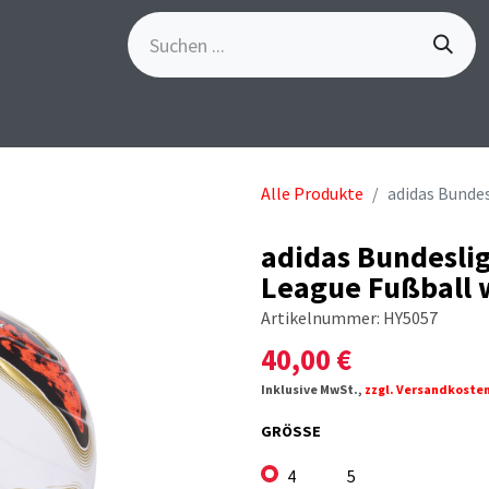
S
GÖSCH-EVENTS
SPORTBEKLEIDUNG
MARKE
Alle Produkte
adidas Bundes
adidas Bundeslig
League Fußball 
Artikelnummer:
HY5057
40,00
€
Inklusive MwSt.,
zzgl. Versandkoste
GRÖSSE
4
5