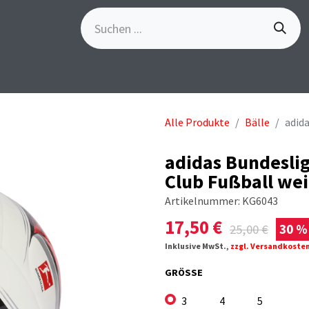
S
GÖSCH-EVENTS
SPORTBEKLEIDUNG
MARKE
Alle Produkte
Bälle
adida
adidas Bundeslig
Club Fußball we
Artikelnummer:
KG6043
17,50
€
25,00
€
30 %
Inklusive MwSt.,
zzgl. Versandkoste
GRÖSSE
3
4
5