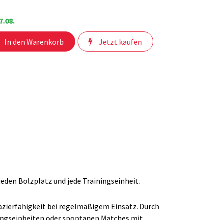
7.08.
In den Warenkorb
Jetzt kaufen
jeden Bolzplatz und jede Trainingseinheit.
azierfähigkeit bei regelmäßigem Einsatz. Durch
iningseinheiten oder spontanen Matches mit