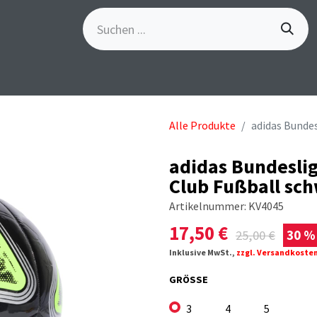
S
GÖSCH-EVENTS
SPORTBEKLEIDUNG
MARKE
Alle Produkte
adidas Bundes
adidas Bundeslig
Club Fußball sc
Artikelnummer:
KV4045
17,50
€
25,00
€
30 %
Inklusive MwSt.,
zzgl. Versandkoste
GRÖSSE
3
4
5