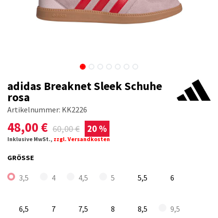
adidas Breaknet Sleek Schuhe
rosa
Artikelnummer:
KK2226
48,00
€
60,00
€
20 %
Inklusive MwSt.,
zzgl. Versandkosten
GRÖSSE
3,5
4
4,5
5
5,5
6
6,5
7
7,5
8
8,5
9,5