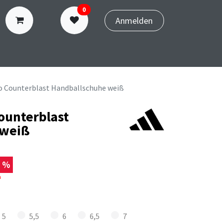
0
Anmelden
N
TERMINBUCHUNG
ro Counterblast Handballschuhe weiß
ounterblast
 weiß
0 %
n
5
5,5
6
6,5
7