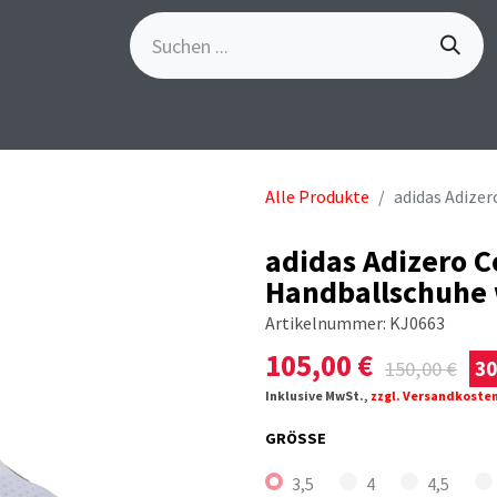
S
GÖSCH-EVENTS
SPORTBEKLEIDUNG
MARKE
Alle Produkte
adidas Adize
adidas Adizero C
Handballschuhe
Artikelnummer:
KJ0663
105,00
€
150,00
€
3
Inklusive MwSt.,
zzgl. Versandkoste
GRÖSSE
3,5
4
4,5