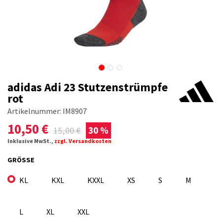
adidas Adi 23 Stutzenstrümpfe
rot
Artikelnummer:
IM8907
10,50
€
15,00
€
30 %
Inklusive MwSt.,
zzgl. Versandkosten
GRÖSSE
KL
KXL
KXXL
XS
S
M
L
XL
XXL