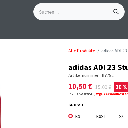
S
GÖSCH-EVENTS
SPORTBEKLEIDUNG
MARKE
Alle Produkte
adidas ADI 2
adidas ADI 23 St
Artikelnummer:
IB7792
10,50
€
15,00
€
30 %
Inklusive MwSt.,
zzgl. Versandkoste
GRÖSSE
KXL
KXXL
XS