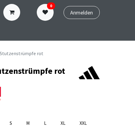
0
Anmelden
N
TERMINBUCHUNG
3 Stutzenstrümpfe rot
utzenstrümpfe rot
n
S
M
L
XL
XXL