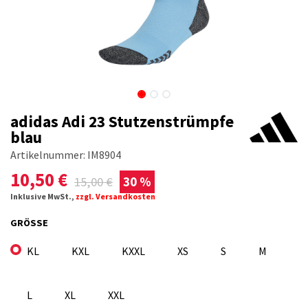
adidas Adi 23 Stutzenstrümpfe
blau
Artikelnummer:
IM8904
10,50
€
15,00
€
30 %
Inklusive MwSt.,
zzgl. Versandkosten
GRÖSSE
KL
KXL
KXXL
XS
S
M
L
XL
XXL