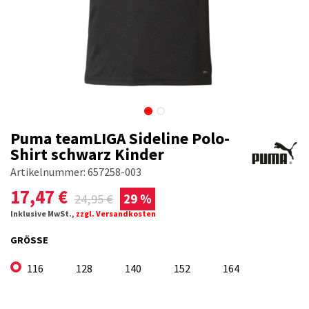
Puma teamLIGA Sideline Polo-
Shirt schwarz Kinder
Artikelnummer:
657258-003
17,47
€
24,95
€
29 %
Inklusive MwSt.,
zzgl. Versandkosten
GRÖSSE
116
128
140
152
164