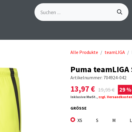
S
GÖSCH-EVENTS
SPORTBEKLEIDUNG
MARKE
Alle Produkte
teamLIGA
Puma teamLIGA S
Artikelnummer:
704924-042
13,97
€
19,95
€
29 %
Inklusive MwSt.,
zzgl. Versandkoste
GRÖSSE
XS
S
M
L