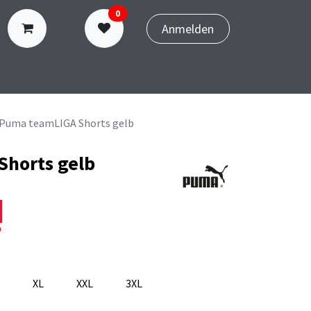
0
Anmelden
N
TERMINBUCHUNG
Puma teamLIGA Shorts gelb
horts gelb
n
XL
XXL
3XL