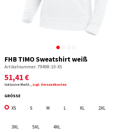
FHB TIMO Sweatshirt weiß
Artikelnummer:
79498-10-XS
51,41
€
Inklusive MwSt.,
zzgl. Versandkosten
GRÖSSE
XS
S
M
L
XL
2XL
3XL
5XL
4XL